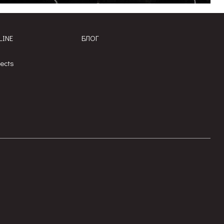
LINE
БЛОГ
jects