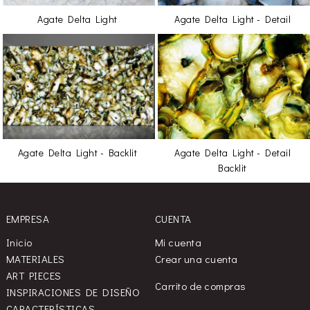
Agate Delta Light
Agate Delta Light - Detail
Agate Delta Light - Backlit
Agate Delta Light - Detail
Backlit
EMPRESA
CUENTA
Inicio
Mi cuenta
MATERIALES
Crear una cuenta
ART PIECES
Carrito de compras
INSPIRACIONES DE DISEÑO
CARACTERÍSTICAS